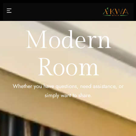
Modern
Room
Whether you have questions, need assistance, or
simply want to share.