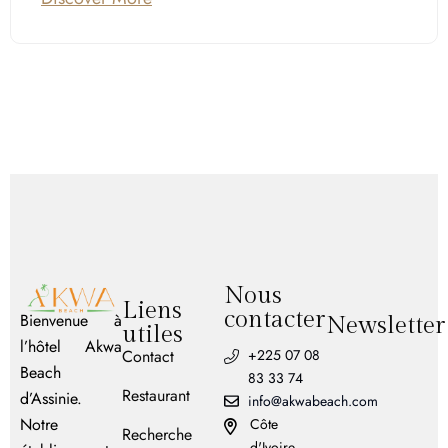
Nous
Liens
contacter
Bienvenue à
Newsletter
utiles
l’hôtel Akwa
Contact
+225 07 08
Beach
83 33 74
Restaurant
d’Assinie.
info@akwabeach.com
Notre
Côte
Recherche
d'Ivoire,