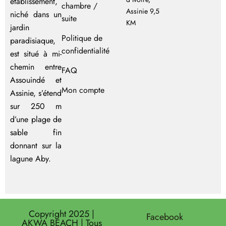
établissement,
chambre /
Assinie 9,5
niché dans un
suite
KM
jardin
Politique de
paradisiaque,
confidentialité
est situé à mi-
chemin entre
FAQ
Assouindé et
Mon compte
Assinie, s’étend
sur 250 m
d’une plage de
sable fin
donnant sur la
lagune Aby.
Copyright 2025 |
Facebook
AKWA BEACH | Tous