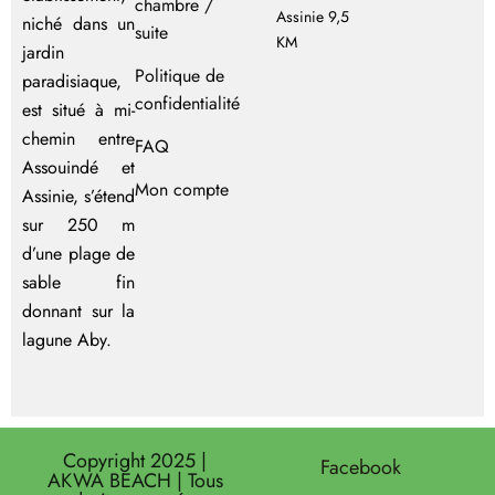
chambre /
Assinie 9,5
niché dans un
suite
KM
jardin
Politique de
paradisiaque,
confidentialité
est situé à mi-
chemin entre
FAQ
Assouindé et
Mon compte
Assinie, s’étend
sur 250 m
d’une plage de
sable fin
donnant sur la
lagune Aby.
Copyright 2025 |
Facebook
AKWA BEACH | Tous