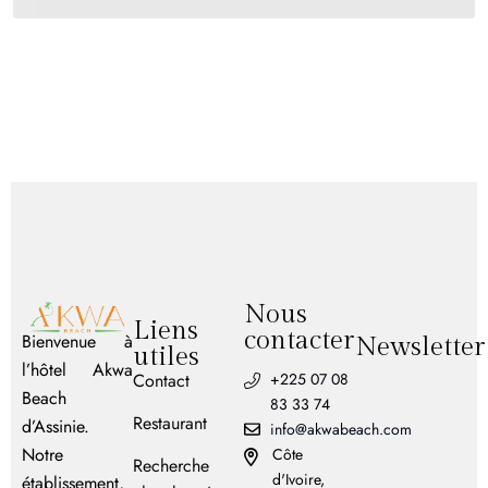
Nous
Liens
contacter
Bienvenue à
Newsletter
utiles
l’hôtel Akwa
Contact
+225 07 08
Beach
83 33 74
Restaurant
d’Assinie.
info@akwabeach.com
Notre
Côte
Recherche
d'Ivoire,
établissement,